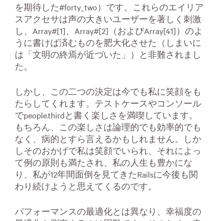
を期待した#forty_two）です。これらのエイリア
スアクセサは声の大きいユーザーを著しく刺激
し、Array#[1]、Array#[2]（およびArray[41]）のよ
うに書けば済むものを肥大化させた（しまいに
は「文明の終焉が近づいた」）と非難されまし
た。
しかし、この二つの決定は今でも私に笑顔をも
たらしてくれます。テストケースやコンソール
でpeople.thirdと書く楽しさを満喫しています。
もちろん、この楽しさは論理的でも効率的でも
なく、病的とすら言えるかもしれません。しか
しそのおかげで私は笑顔でいられ、それによっ
て例の原則も満たされ、私の人生も豊かにな
り、私が12年間面倒を見てきたRailsに今後も関
わり続けようと思えてくるのです。
パフォーマンスの最適化とは異なり、幸福度の