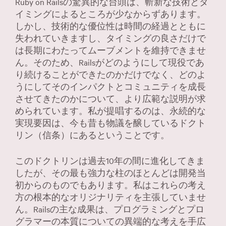
Ruby on Railsの驚異的な台頭は、斬新な技術とタ
Français
イミングによるところが少なからずあります。
Russian
しかし、技術的な優位性は時間の経過とともに
失われていきますし、タイミングの良さだけで
简体中文
は長期にわたってムーブメントを維持できませ
繁體中文
ん。そのため、Railsがどのようにして現役であ
り続けることができたのかだけでなく、どのよ
うにしてそのインパクトとコミュニティを成長
させてきたのかについて、より広範な説明が求
められています。私が提唱するのは、永続的な
実現要因は、今も昔も物議を醸しているドクト
リン（信条）にあるということです。
このドクトリンは過去10年の間に進化してきま
したが、その最も強力な柱のほとんどは開発当
初からのものでもあります。私はこれらの考え
方の根本的なオリジナリティを主張していませ
ん。Railsの主な成果は、プログラミングとプロ
グラマーの本質についての異端的な考えを手広