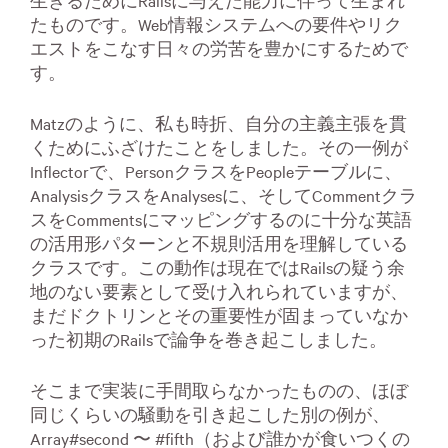
生きるためにRailsに与えた能力に伴って生まれ
たものです。Web情報システムへの要件やリク
エストをこなす日々の労苦を豊かにするためで
す。
Matzのように、私も時折、自分の主義主張を貫
くためにふざけたことをしました。その一例が
Inflectorで、PersonクラスをPeopleテーブルに、
AnalysisクラスをAnalysesに、そしてCommentクラ
スをCommentsにマッピングするのに十分な英語
の活用形パターンと不規則活用を理解している
クラスです。この動作は現在ではRailsの疑う余
地のない要素として受け入れられていますが、
まだドクトリンとその重要性が固まっていなか
った初期のRailsで論争を巻き起こしました。
そこまで実装に手間取らなかったものの、ほぼ
同じくらいの騒動を引き起こした別の例が、
Array#second 〜 #fifth（および誰かが食いつくの