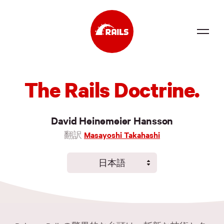
Source
The Rails Doctrine.
Docs
Community
David Heinemeier Hansson
News
翻訳
Masayoshi Takahashi
Events
日本語
Jobs
English
Deutsch
Merch
Español
Foundation