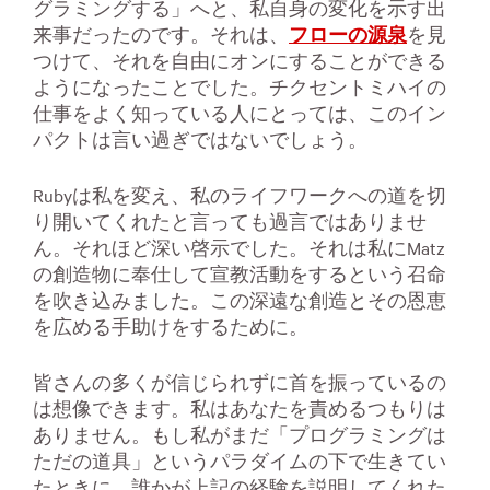
グラミングする」へと、私自身の変化を示す出
来事だったのです。それは、
フローの源泉
を見
つけて、それを自由にオンにすることができる
ようになったことでした。チクセントミハイの
仕事をよく知っている人にとっては、このイン
パクトは言い過ぎではないでしょう。
Rubyは私を変え、私のライフワークへの道を切
り開いてくれたと言っても過言ではありませ
ん。それほど深い啓示でした。それは私にMatz
の創造物に奉仕して宣教活動をするという召命
を吹き込みました。この深遠な創造とその恩恵
を広める手助けをするために。
皆さんの多くが信じられずに首を振っているの
は想像できます。私はあなたを責めるつもりは
ありません。もし私がまだ「プログラミングは
ただの道具」というパラダイムの下で生きてい
たときに、誰かが上記の経験を説明してくれた