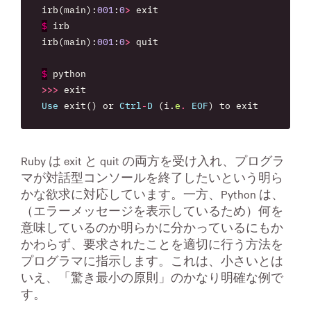
irb
(
main
):
001
:
0
>
exit
$
irb
irb
(
main
):
001
:
0
>
quit
$
python
>>>
exit
Use
exit
()
or
Ctrl
-
D
(
i
.
e
.
EOF
)
to
exit
Ruby は exit と quit の両方を受け入れ、プログラ
マが対話型コンソールを終了したいという明ら
かな欲求に対応しています。一方、Python は、
（エラーメッセージを表示しているため）何を
意味しているのか明らかに分かっているにもか
かわらず、要求されたことを適切に行う方法を
プログラマに指示します。これは、小さいとは
いえ、「驚き最小の原則」のかなり明確な例で
す。